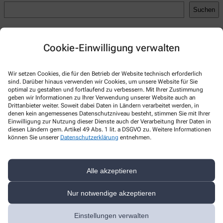
Suchen
Recent Posts
Cookie-Einwilligung verwalten
Hello world!
Recent Comments
Wir setzen Cookies, die für den Betrieb der Website technisch erforderlich
sind. Darüber hinaus verwenden wir Cookies, um unsere Website für Sie
A WordPress Commenter
zu
Hello world!
optimal zu gestalten und fortlaufend zu verbessern. Mit Ihrer Zustimmung
geben wir Informationen zu Ihrer Verwendung unserer Website auch an
Drittanbieter weiter. Soweit dabei Daten in Ländern verarbeitet werden, in
denen kein angemessenes Datenschutzniveau besteht, stimmen Sie mit Ihrer
Einwilligung zur Nutzung dieser Dienste auch der Verarbeitung Ihrer Daten in
diesen Ländern gem. Artikel 49 Abs. 1 lit. a DSGVO zu. Weitere Informationen
Kontakt
können Sie unserer
Datenschutzerklärung
entnehmen.
Rathaus Apotheke
Alle akzeptieren
Rathausstr. 8
,
67433
Neustadt an der Weinstraße
06321-7861
Nur notwendige akzeptieren
06321-81533
Einstellungen verwalten
info@rathausapotheke-nw.de